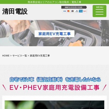
熊本県全域エリアのエアコン取付取外・電気工事
MENU
清田電設
toggle
naviga
HOME
>
サービス一覧
>
家庭用EV充電工事