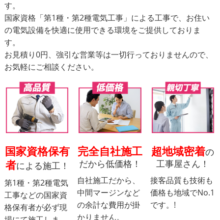
す。
国家資格「第1種・第2種電気工事」による工事で、お住い
の電気設備を快適に使用できる環境をご提供しておりま
す。
お見積り0円、強引な営業等は一切行っておりませんので、
お気軽にご相談ください。
国家資格保有
完全自社施工
超地域密着
の
者
だから低価格！
工事屋さん！
による施工！
自社施工だから、
接客品質も技術も
第1種・第2種電気
中間マージンなど
価格も地域でNo.1
工事などの国家資
の余計な費用が掛
です。!
格保有者が必ず現
かりません。
場にて施⼯しま