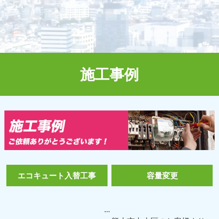
施工事例
エコキュート入替工事
容量変更
...