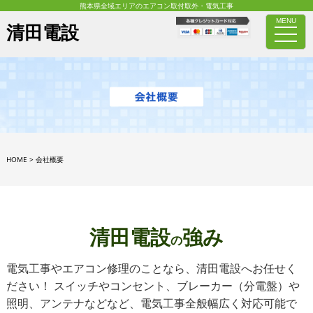
熊本県全域エリアのエアコン取付取外・電気工事
MENU
清田電設
toggle
naviga
HOME
>
会社概要
清田電設
強み
の
電気工事やエアコン修理のことなら、清田電設へお任せく
ださい！ スイッチやコンセント、ブレーカー（分電盤）や
照明、アンテナなどなど、電気工事全般幅広く対応可能で